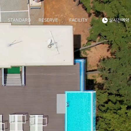
STANDARD
RESERVE
FACILITY
실시간예약